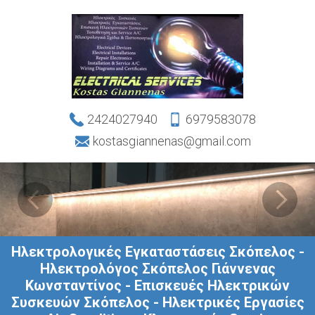
2424027940
6979583078
kostasgiannenas@gmail.com
Ηλεκτρολογικές Εγκαταστάσεις Σκόπελος -
Ηλεκτρολόγος Σκόπελος Γιάννενας
Κωνσταντίνος - Επισκευές Ηλεκτρικών
Συσκευών Σκόπελος - Ηλεκτρικές Εργασίες